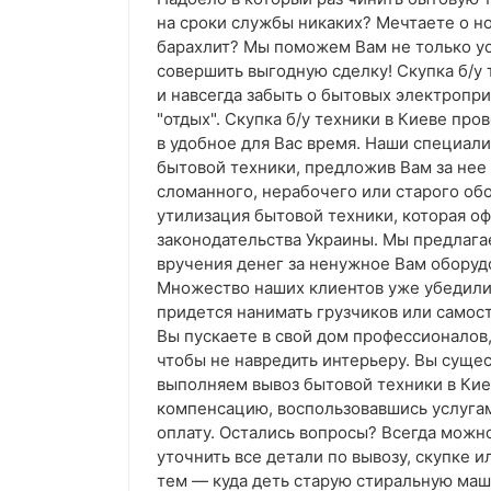
на сроки службы никаких? Мечтаете о н
барахлит? Мы поможем Вам не только ус
совершить выгодную сделку! Скупка б/у
и навсегда забыть о бытовых электропр
"отдых". Скупка б/у техники в Киеве п
в удобное для Вас время. Наши специали
бытовой техники, предложив Вам за не
сломанного, нерабочего или старого об
утилизация бытовой техники, которая о
законодательства Украины. Мы предлага
вручения денег за ненужное Вам оборудо
Множество наших клиентов уже убедилис
придется нанимать грузчиков или самост
Вы пускаете в свой дом профессионалов,
чтобы не навредить интерьеру. Вы суще
выполняем вывоз бытовой техники в Кие
компенсацию, воспользовавшись услуга
оплату. Остались вопросы? Всегда можн
уточнить все детали по вывозу, скупке и
тем — куда деть старую стиральную маш