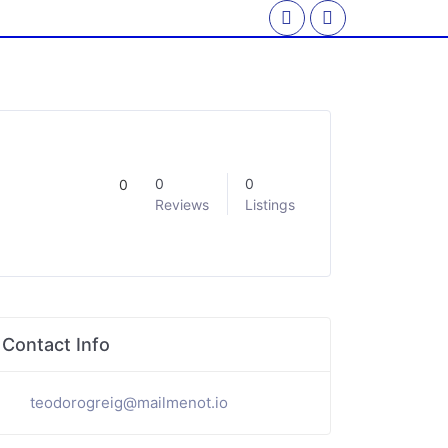
0
0
0
Reviews
Listings
Contact Info
teodorogreig@mailmenot.io