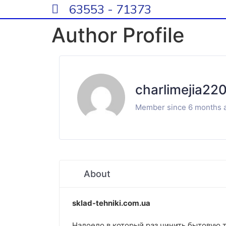
63553 - 71373
Author Profile
charlimejia22
Member since 6 months 
About
sklad-tehniki.com.ua
Надоело в который раз чинить бытовую т