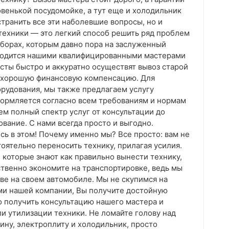
овенькой посудомойке, а тут еще и холодильник
транить все эти наболевшие вопросы, но и
 техники — это легкий способ решить ряд проблем
иборах, которым давно пора на заслуженный
роводится нашими квалифицированными мастерами
сты быстро и аккуратно осуществят вывоз старой
е хорошую финансовую компенсацию. Для
орудования, мы также предлагаем услугу
формляется согласно всем требованиям и нормам
ем полный спектр услуг от консультации до
вание. С нами всегда просто и выгодно.
ь в этом! Почему именно мы? Все просто: вам не
оятельно переносить технику, прилагая усилия.
 которые знают как правильно вынести технику,
ственно экономите на транспортировке, ведь мы
ве на своем автомобиле. Мы не скупимся на
ми нашей компании, Вы получите достойную
о получить консультацию нашего мастера и
ли утилизации техники. Не ломайте голову над
ину, электроплиту и холодильник, просто