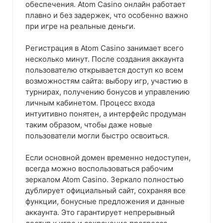
обеспечения. Atom Casino онлайн работает
плавно и без задержек, что особенно важно
при игре на реальные деньги.
Регистрация в Atom Casino занимает всего
несколько минут. После создания аккаунта
пользователю открывается доступ ко всем
возможностям сайта: выбору игр, участию в
турнирах, получению бонусов и управлению
личным кабинетом. Процесс входа
интуитивно понятен, а интерфейс продуман
таким образом, чтобы даже новые
пользователи могли быстро освоиться.
Если основной домен временно недоступен,
всегда можно воспользоваться рабочим
зеркалом Atom Casino. Зеркало полностью
дублирует официальный сайт, сохраняя все
функции, бонусные предложения и данные
аккаунта. Это гарантирует непрерывный