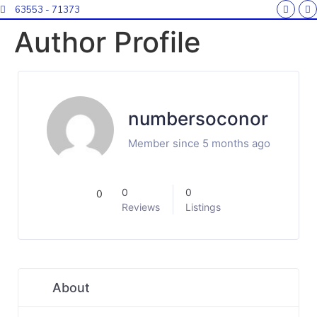
63553 - 71373
Author Profile
numbersoconor
Member since 5 months ago
0
0
0
Reviews
Listings
About