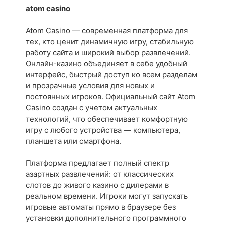
atom casino
Atom Casino — современная платформа для
тех, кто ценит динамичную игру, стабильную
работу сайта и широкий выбор развлечений.
Онлайн-казино объединяет в себе удобный
интерфейс, быстрый доступ ко всем разделам
и прозрачные условия для новых и
постоянных игроков. Официальный сайт Atom
Casino создан с учетом актуальных
технологий, что обеспечивает комфортную
игру с любого устройства — компьютера,
планшета или смартфона.
Платформа предлагает полный спектр
азартных развлечений: от классических
слотов до живого казино с дилерами в
реальном времени. Игроки могут запускать
игровые автоматы прямо в браузере без
установки дополнительного программного