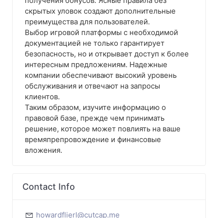
получения бонусов. Ясные правила без
скрытых уловок создают дополнительные
преимущества для пользователей.
Выбор игровой платформы с необходимой
документацией не только гарантирует
безопасность, но и открывает доступ к более
интересным предложениям. Надежные
компании обеспечивают высокий уровень
обслуживания и отвечают на запросы
клиентов.
Таким образом, изучите информацию о
правовой базе, прежде чем принимать
решение, которое может повлиять на ваше
времяпрепровождение и финансовые
вложения.
Contact Info
howardflierl@cutcap.me