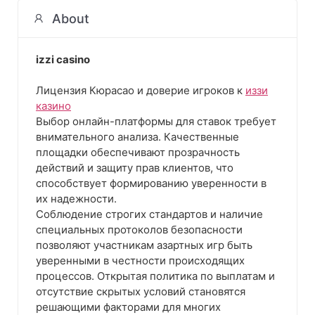
About
izzi casino
Лицензия Кюрасао и доверие игроков к
иззи
казино
Выбор онлайн-платформы для ставок требует
внимательного анализа. Качественные
площадки обеспечивают прозрачность
действий и защиту прав клиентов, что
способствует формированию уверенности в
их надежности.
Соблюдение строгих стандартов и наличие
специальных протоколов безопасности
позволяют участникам азартных игр быть
уверенными в честности происходящих
процессов. Открытая политика по выплатам и
отсутствие скрытых условий становятся
решающими факторами для многих