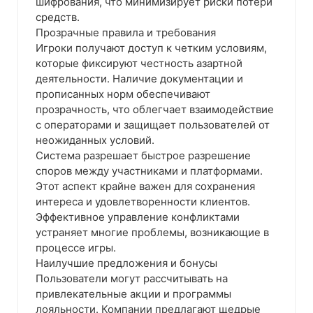
шифрования, что минимизирует риски потери
средств.
Прозрачные правила и требования
Игроки получают доступ к четким условиям,
которые фиксируют честность азартной
деятельности. Наличие документации и
прописанных норм обеспечивают
прозрачность, что облегчает взаимодействие
с операторами и защищает пользователей от
неожиданных условий.
Система разрешает быстрое разрешение
споров между участниками и платформами.
Этот аспект крайне важен для сохранения
интереса и удовлетворенности клиентов.
Эффективное управление конфликтами
устраняет многие проблемы, возникающие в
процессе игры.
Наилучшие предложения и бонусы
Пользователи могут рассчитывать на
привлекательные акции и программы
лояльности. Компании предлагают щедрые