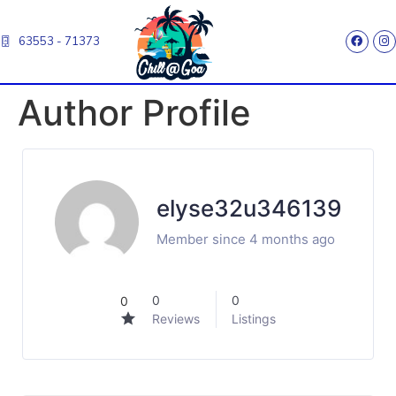
63553 - 71373
Author Profile
elyse32u346139
Member since 4 months ago
0
0
0
Reviews
Listings